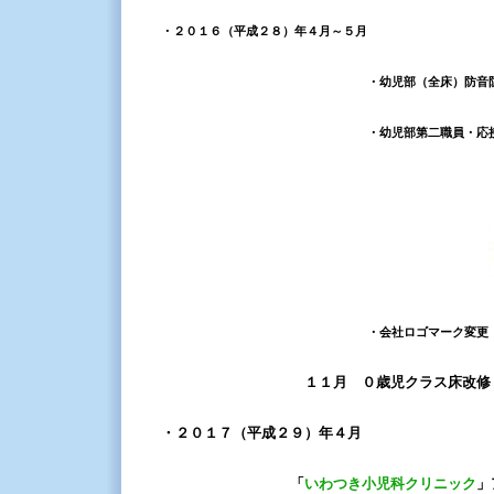
・２０１６（平成２８）年４月～５月
・幼児部（全床）防音防振解
・幼児部第二職員・応接室
・会社ロゴマーク変更
１１月
０歳児クラス床改修
・２０１７（平成２９）年４月
「
いわつき小児科クリニック
」