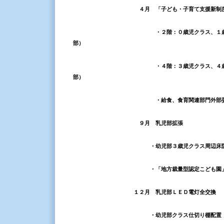
４月
「子ども・子育て支援新制
・
２階：０歳児クラス、１
部）
・４階：３歳児クラス、４歳児クラス
部）
・給食、食育関連部門外部
９月
乳児部拡張
・幼児部３歳児クラス周辺床防音
・「地方裁量型認定こども園」用
１２月
乳児部ＬＥＤ電灯全交換
・幼児部クラス仕切り棚配置