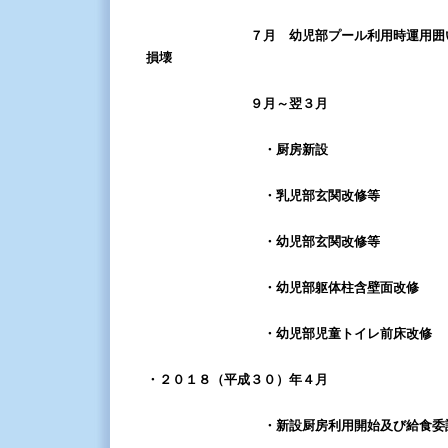
７月 幼児部プール利用時運用囲
損壊
９月～翌３月
・厨房新設
・乳児部玄関改修等
・幼児部玄関改修等
・幼児部躯体柱含壁面改修
・幼児部児童トイレ前床改修
・２０１８（平成３０）年４月
・新設厨房利用開始及び給食委託新