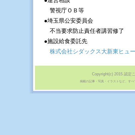
●運営相談
警視庁ＯＢ等
●埼玉県公安委員会
不当要求防止責任者講習修了
●施設給食委託先
株式会社シダックス大新東ヒュ
Copyright(c) 2015 認定
掲載の記事・写真・イラストなど、すべ