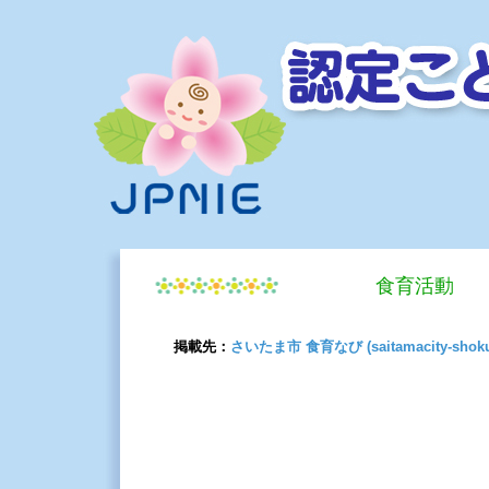
食育活動
掲載先：
さいたま市 食育なび (saitamacity-shokui